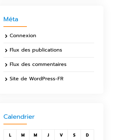
Méta
Connexion
Flux des publications
Flux des commentaires
Site de WordPress-FR
Calendrier
L
M
M
J
V
S
D