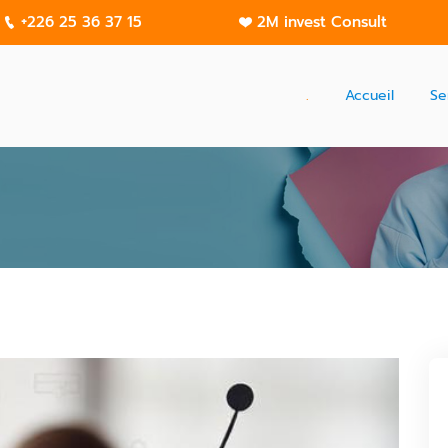
+226 25 36 37 15
2M invest Consult
.
Accueil
Se