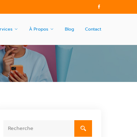
rvices
À Propos
Blog
Contact