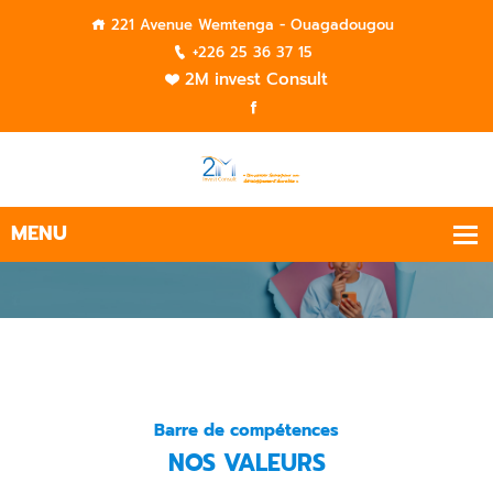
221 Avenue Wemtenga - Ouagadougou
+226 25 36 37 15
2M invest Consult
Barre de compétences
NOS VALEURS