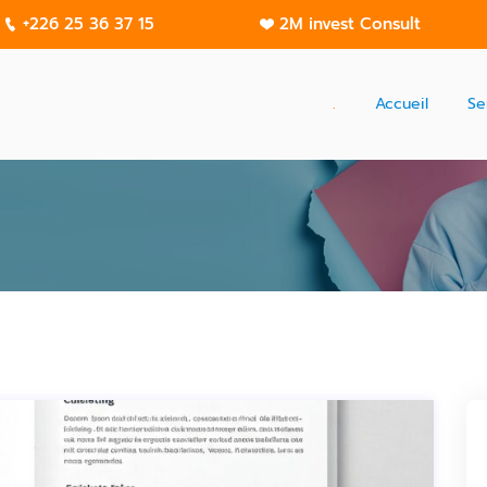
+226 25 36 37 15
2M invest Consult
.
Accueil
Se