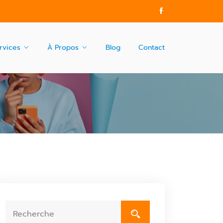
rvices
À Propos
Blog
Contact