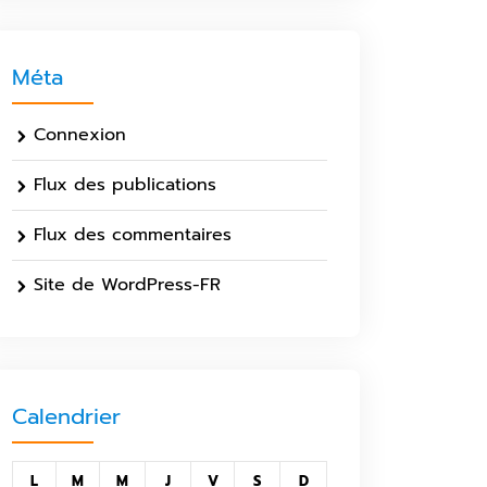
Méta
Connexion
Flux des publications
Flux des commentaires
Site de WordPress-FR
Calendrier
L
M
M
J
V
S
D