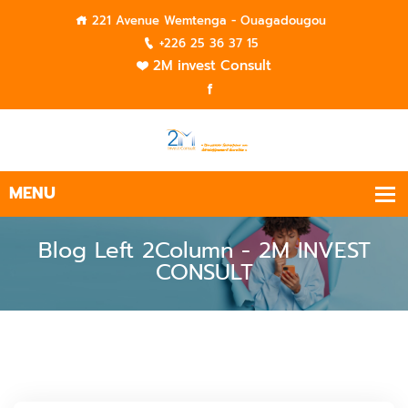
221 Avenue Wemtenga - Ouagadougou
+226 25 36 37 15
2M invest Consult
Blog Left 2Column - 2M INVEST
CONSULT