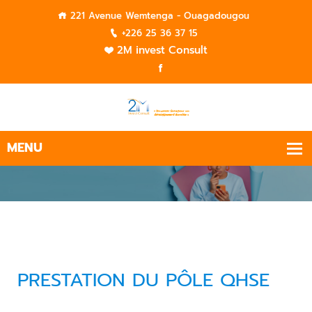
221 Avenue Wemtenga - Ouagadougou
+226 25 36 37 15
2M invest Consult
PRESTATION DU PÔLE QHSE