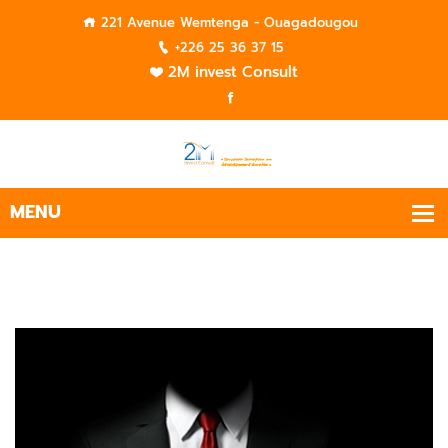
221 Avenue Wemtenga - Ouagadougou
+226 25 36 37 15
2M invest Consult