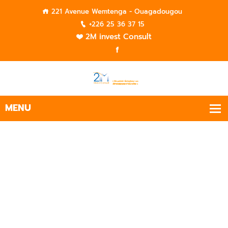
221 Avenue Wemtenga - Ouagadougou
+226 25 36 37 15
2M invest Consult
Pôle Études Stratégiques
Expertise en diagnostic, stratégie et
développement commercial pour propulser
votre entreprise vers l'excellence