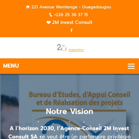
221 Avenue Wemtenga - Ouagadougou
+226 25 36 37 15
2M invest Consult
Notre Vision
orizon 2030, l’Agence-Conseil 2M Invest
lt SA
se veut être un partenaire privilégié