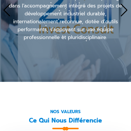
L’A
l’accompagnement intégré des projets de
pour
développement industriel durable,
dan
ernationalement reconnue, dotée d’outils
rformants, s’appuyant sur une équipe
professionnelle et pluridisciplinaire.
NOS VALEURS
Ce Qui Nous Différencie